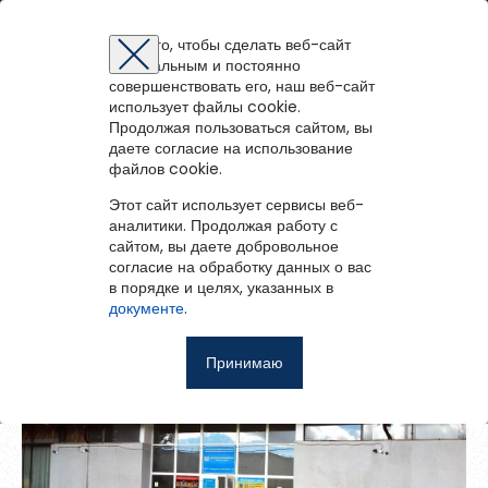
Муниципальная библиотечная система (г.
Северодвинск)
Для того, чтобы сделать веб-сайт
оптимальным и постоянно
Восстановление пароля
Регистрация на портале
Авторизация
Вы успешно зарегистрированы!
совершенствовать его, наш веб-сайт
войти
или
зарегистрироваться
использует файлы cookie.
Для того чтобы получить доступ к полнотекстовым документам и
Зарегистрированные пользователи имеют доступ к
Продолжая пользоваться сайтом, вы
Перейти на портал
записям вебинаров необходимо авторизоваться.
методическим рекомендациям, сценариям мероприятий,
Вернуться назад
Если у вас еще нет учетной записи,
даете согласие на использование
зарегистрируйтесь.
библиографическим и другим полнотекстовым документам, а
файлов cookie.
Общая информация о МБС
Ошибка регистрации.
Перезагрузите
страницу и попробуйте
также к записям вебинаров.
снова
Этот сайт использует сервисы веб-
Восстановить пароль
аналитики. Продолжая работу с
Муниципальная библиотечная система (г. Северодвинск)
сайтом, вы даете добровольное
Главная
согласие на обработку данных о вас
в порядке и целях, указанных в
Введите эл.почту, привязанную к профилю на портале. На
События
документе
.
неё мы отправим ссылку для восстановления пароля.
Запомнить меня
О библиотеке
Принимаю
Войти
Советуем почитать
Ещё
Восстановить пароль
Фотоальбом