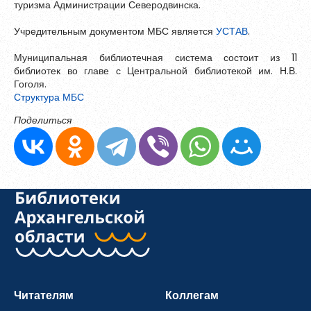
туризма Администрации Северодвинска.
Обновить
Учредительным документом МБС является
УСТАВ
.
Муниципальная библиотечная система состоит из 11
Я согласен на обработку
персональных данных
библиотек во главе с Центральной библиотекой им. Н.В.
Я согласен с
правилами использования материалов
,
Гоголя.
размещённых на портале.
Структура МБС
Поделиться
Зарегистрироваться
Уже зарегистрированы?
Войти
Читателям
Коллегам