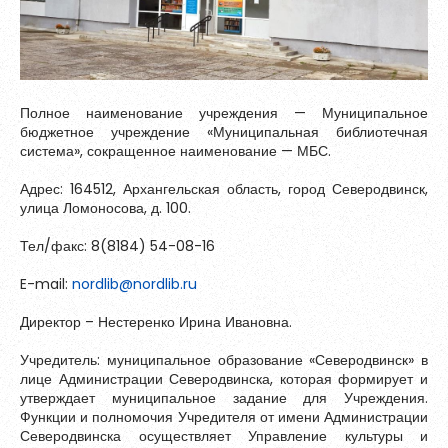
Зарегистрироваться
Общая информация о МБС
Полное наименование учреждения — Муниципальное
бюджетное учреждение «Муниципальная библиотечная
система», сокращенное наименование — МБС.
Адрес: 164512, Архангельская область, город Северодвинск,
улица Ломоносова, д. 100.
Тел/факс: 8(8184) 54-08-16
E-mail:
nordlib@nordlib.ru
Директор – Нестеренко Ирина Ивановна.
Пароль должен быть минимум 6 символов и содержать хотя
бы одну строчную букву, одну прописную букву, одну цифру
Учредитель: муниципальное образование «Северодвинск» в
и один специальный символ.
лице Администрации Северодвинска, которая формирует и
утверждает муниципальное задание для Учреждения.
Функции и полномочия Учредителя от имени Администрации
Северодвинска осуществляет Управление культуры и