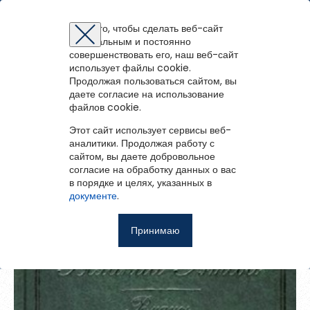
Муниципальная библиотечная система (г.
Северодвинск)
Для того, чтобы сделать веб-сайт
оптимальным и постоянно
Восстановление пароля
Регистрация на портале
Авторизация
Вы успешно зарегистрированы!
совершенствовать его, наш веб-сайт
войти
или
зарегистрироваться
использует файлы cookie.
Для того чтобы получить доступ к полнотекстовым документам и
Зарегистрированные пользователи имеют доступ к
Продолжая пользоваться сайтом, вы
Перейти на портал
записям вебинаров необходимо авторизоваться.
методическим рекомендациям, сценариям мероприятий,
Вернуться назад
Если у вас еще нет учетной записи,
даете согласие на использование
зарегистрируйтесь.
библиографическим и другим полнотекстовым документам, а
файлов cookie.
Великий Гэтсби
Ошибка регистрации.
Перезагрузите
страницу и попробуйте
также к записям вебинаров.
снова
Этот сайт использует сервисы веб-
Восстановить пароль
аналитики. Продолжая работу с
сайтом, вы даете добровольное
Главная
согласие на обработку данных о вас
в порядке и целях, указанных в
Введите эл.почту, привязанную к профилю на портале. На
События
документе
.
неё мы отправим ссылку для восстановления пароля.
Запомнить меня
О библиотеке
Принимаю
Войти
Советуем почитать
Ещё
Восстановить пароль
Фотоальбом