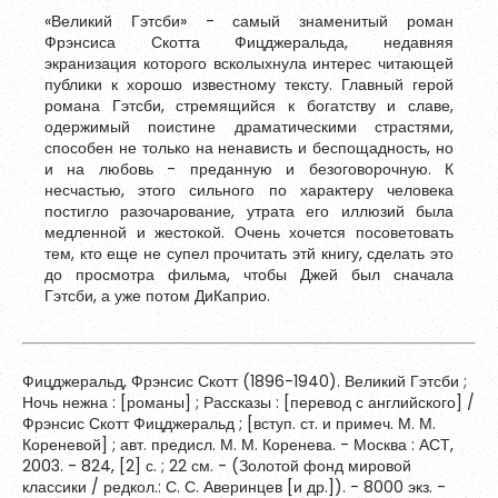
«Великий Гэтсби» - самый знаменитый роман
Обновить
Фрэнсиса Скотта Фицджеральда, недавняя
экранизация которого всколыхнула интерес читающей
публики к хорошо известному тексту. Главный герой
Я согласен на обработку
персональных данных
романа Гэтсби, стремящийся к богатству и славе,
Я согласен с
правилами использования материалов
,
одержимый поистине драматическими страстями,
размещённых на портале.
способен не только на ненависть и беспощадность, но
и на любовь - преданную и безоговорочную. К
несчастью, этого сильного по характеру человека
постигло разочарование, утрата его иллюзий была
Зарегистрироваться
медленной и жестокой. Очень хочется посоветовать
тем, кто еще не супел прочитать этй книгу, сделать это
до просмотра фильма, чтобы Джей был сначала
Гэтсби, а уже потом ДиКаприо.
Уже зарегистрированы?
Войти
Фицджеральд, Фрэнсис Скотт (1896-1940). Великий Гэтсби ;
Ночь нежна : [романы] ; Рассказы : [перевод с английского] /
Фрэнсис Скотт Фицджеральд ; [вступ. ст. и примеч. М. М.
Кореневой] ; авт. предисл. М. М. Коренева. - Москва : АСТ,
2003. - 824, [2] с. ; 22 см. - (Золотой фонд мировой
классики / редкол.: С. С. Аверинцев [и др.]). - 8000 экз. -