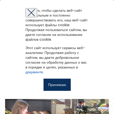
Муниципальная библиотечная система (г.
Северодвинск)
Для того, чтобы сделать веб-сайт
оптимальным и постоянно
Восстановление пароля
Регистрация на портале
Авторизация
Вы успешно зарегистрированы!
совершенствовать его, наш веб-сайт
Фото
1
из
1
войти
или
зарегистрироваться
использует файлы cookie.
Для того чтобы получить доступ к полнотекстовым документам и
Зарегистрированные пользователи имеют доступ к
Продолжая пользоваться сайтом, вы
Перейти на портал
записям вебинаров необходимо авторизоваться.
методическим рекомендациям, сценариям мероприятий,
К списку альбомов
Если у вас еще нет учетной записи,
даете согласие на использование
зарегистрируйтесь.
библиографическим и другим полнотекстовым документам, а
файлов cookie.
«Библиотекарь – первый вестник
Ошибка регистрации.
Перезагрузите
страницу и попробуйте
также к записям вебинаров.
Красоты и Знания»
снова
Этот сайт использует сервисы веб-
Восстановить пароль
аналитики. Продолжая работу с
сайтом, вы даете добровольное
Главная
Поделиться
согласие на обработку данных о вас
в порядке и целях, указанных в
Введите эл.почту, привязанную к профилю на портале. На
События
документе
.
неё мы отправим ссылку для восстановления пароля.
Запомнить меня
О библиотеке
Принимаю
Войти
Советуем почитать
Ещё
Восстановить пароль
Фотоальбом